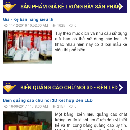
SẢN PHẨM GIÁ KỆ TRƯNG BÀY SẢN PHẨM
Giá - Kệ bán hàng siêu thị
11/12/2016 10:52:00 AM
1625
0
Tùy theo mục đích và nhu cầu sử dụng
mà bạn có thể sử dụng các loai kệ
khác nhau hiện nay có 3 loại mẫu kệ
siêu thị phổ biến.
BIỂN QUẢNG CÁO CHỮ NỔI 3D - ĐÈN LED
Biển quảng cáo chữ nổi 3D Kết hợp Đèn LED
16/06/2017 11:48:00 AM
2157
0
Một bảng, biển hiệu quảng cáo chất
lượng uy tín là khi tìm được đơn vị thiết
kế và thi công bảng quảng cáo uy tín.