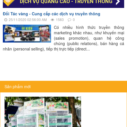
DỊCH VỤ QUẢNG CÁO - TRUYỀN THÔNG
Đối Tác vàng - Cung cấp các dịch vụ truyền thông
25/11/2020 02:56:00 AM
1583
0
Có nhiều hình thức truyền thông
marketing khác nhau, như khuyến mại
(sales promotion), quan hệ công
chúng (public relations), bán hàng cá
nhân (personal selling), tiếp thị trực tiếp (direct...
Sản phẩm mới