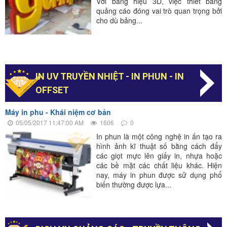
Với bảng hiệu 3D, việc thiết bảng
quảng cáo đóng vai trò quan trọng bởi
cho dù bảng...
IN UV TRUYỀN NHIỆT - IN PHUN - IN
OFFSET
Máy in phu - Khái niệm cơ bản
05/05/2017 11:47:00 AM
1606
0
In phun là một công nghệ in ấn tạo ra
hình ảnh kĩ thuật số bằng cách đẩy
các giọt mực lên giấy in, nhựa hoặc
các bề mặt các chất liệu khác. Hiện
nay, máy in phun được sử dụng phổ
biến thường được lựa...