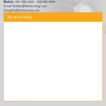
Mobile
: 091 286 2425 - 098 880 9669
Email:Golden@doitacvang.com
Dungdtv@doitacvang.com
Bản đồ chỉ đường