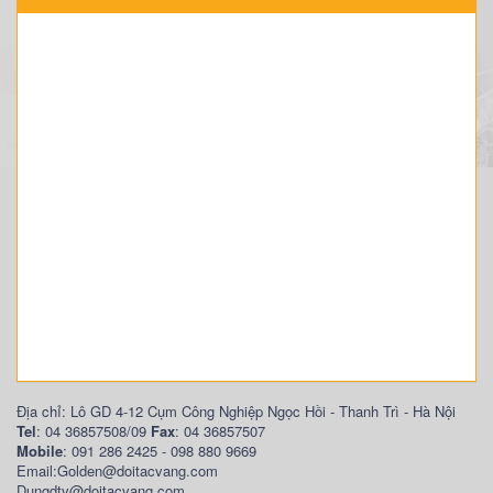
Địa chỉ: Lô GD 4-12 Cụm Công Nghiệp Ngọc Hồi - Thanh Trì - Hà Nội
Tel
: 04 36857508/09
Fax
: 04 36857507
Mobile
: 091 286 2425 - 098 880 9669
Email:Golden@doitacvang.com
Dungdtv@doitacvang.com