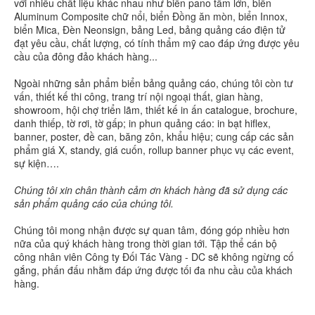
với nhiều chất liệu khác nhau như biển pano tấm lớn, biển
Aluminum Composite chữ nổi, biển Đồng ăn mòn, biển Innox,
biển Mica, Đèn Neonsign, bảng Led, bảng quảng cáo điện tử
đạt yêu cầu, chất lượng, có tính thẩm mỹ cao đáp ứng được yêu
cầu của đông đảo khách hàng...
Ngoài những sản phẩm biển bảng quảng cáo, chúng tôi còn tư
vấn, thiết kế thi công, trang trí nội ngoại thất, gian hàng,
showroom, hội chợ triển lãm, thiết kế in ấn catalogue, brochure,
danh thiếp, tờ rơi, tờ gấp; in phun quảng cáo: in bạt hiflex,
banner, poster, đề can, băng zôn, khẩu hiệu; cung cấp các sản
phẩm giá X, standy, giá cuốn, rollup banner phục vụ các event,
sự kiện….
Chúng tôi xin chân thành cảm ơn khách hàng đã sử dụng các
sản phẩm quảng cáo của chúng tôi.
Chúng tôi mong nhận được sự quan tâm, đóng góp nhiều hơn
nữa của quý khách hàng trong thời gian tới. Tập thể cán bộ
công nhân viên Công ty Đối Tác Vàng - DC sẽ không ngừng cố
gắng, phấn đấu nhằm đáp ứng được tối đa nhu cầu của khách
hàng.