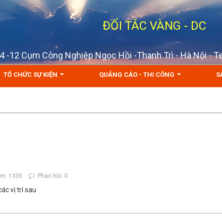
ĐỐI TÁC VÀNG - DC
D 4 -12 Cụm Công Nghiệp Ngọc Hồi -Thanh Trì - Hà Nội - 
TỔ CHỨC SỰ KIỆN
QUẢNG CÁO - THI CÔNG
S
m: 1335
Phản hồi: 0
c vị trí sau