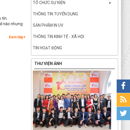
TỔ CHỨC SỰ KIỆN
THÔNG TIN TUYỂN DỤNG
 tín.
thế nào nhưng
SẢN PHẨM IN UV
THÔNG TIN KINH TẾ - XÃ HỘI
Xem tiếp
TIN HOẠT ĐỘNG
THƯ VIỆN ẢNH