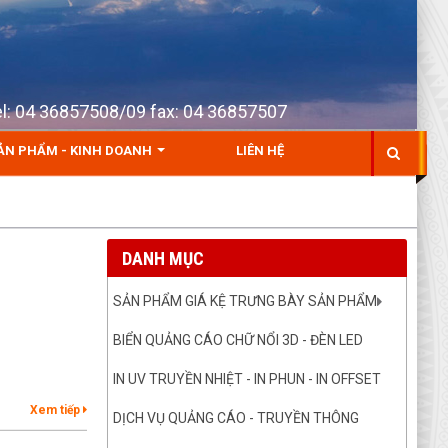
Tel: 04 36857508/09 fax: 04 36857507
ẢN PHẨM - KINH DOANH
LIÊN HỆ
DANH MỤC
SẢN PHẨM GIÁ KỆ TRƯNG BÀY SẢN PHẨM
BIỂN QUẢNG CÁO CHỮ NỔI 3D - ĐÈN LED
IN UV TRUYỀN NHIỆT - IN PHUN - IN OFFSET
Xem tiếp
DỊCH VỤ QUẢNG CÁO - TRUYỀN THÔNG