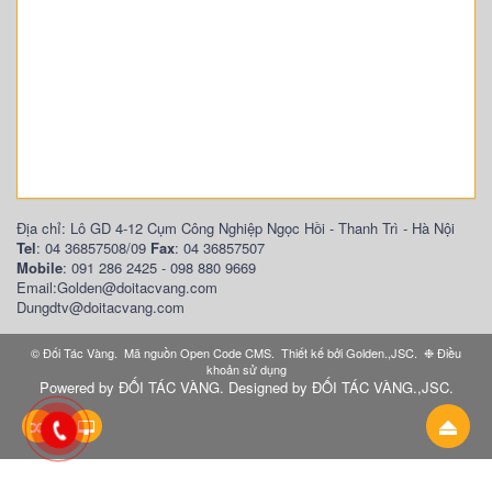
Địa chỉ: Lô GD 4-12 Cụm Công Nghiệp Ngọc Hồi - Thanh Trì - Hà Nội
Tel
: 04 36857508/09
Fax
: 04 36857507
Mobile
: 091 286 2425 - 098 880 9669
Email:Golden@doitacvang.com
Dungdtv@doitacvang.com
©
Đối Tác Vàng
.
Mã nguồn
Open Code CMS
.
Thiết kế bởi
Golden.,JSC
.
❉
Điều
khoản sử dụng
Powered by
ĐỐI TÁC VÀNG
. Designed by
ĐỐI TÁC VÀNG.,JSC
.