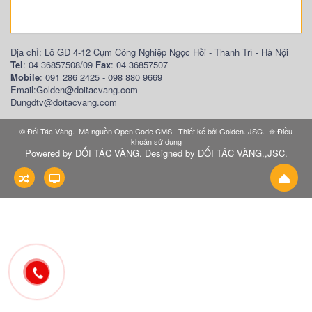
Địa chỉ: Lô GD 4-12 Cụm Công Nghiệp Ngọc Hồi - Thanh Trì - Hà Nội
Tel
: 04 36857508/09
Fax
: 04 36857507
Mobile
: 091 286 2425 - 098 880 9669
Email:Golden@doitacvang.com
Dungdtv@doitacvang.com
©
Đối Tác Vàng
.
Mã nguồn
Open Code CMS
.
Thiết kế bởi
Golden.,JSC
.
❉
Điều
khoản sử dụng
Powered by
ĐỐI TÁC VÀNG
. Designed by
ĐỐI TÁC VÀNG.,JSC
.