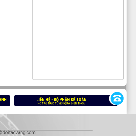
OANH
LIÊN HỆ - BỘ PHẬN KẾ TOÁN
HỖ TRỢ TRỰC TUYẾN QUA ĐIỆN THOẠI
@doitacvang.com