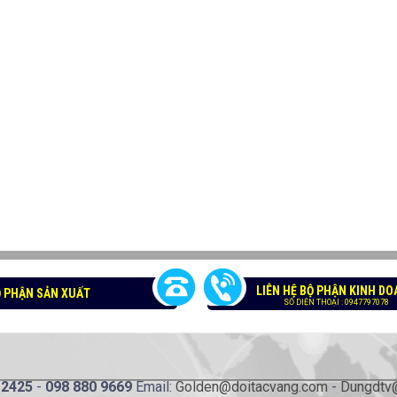
LIÊN HỆ BỘ PHẬN KINH D
BỘ PHẬN SẢN XUẤT
SỐ DIỆN THOẠI : 0947797078
 2425
-
098 880 9669
Email:
Golden@doitacvang.com
-
Dungdtv