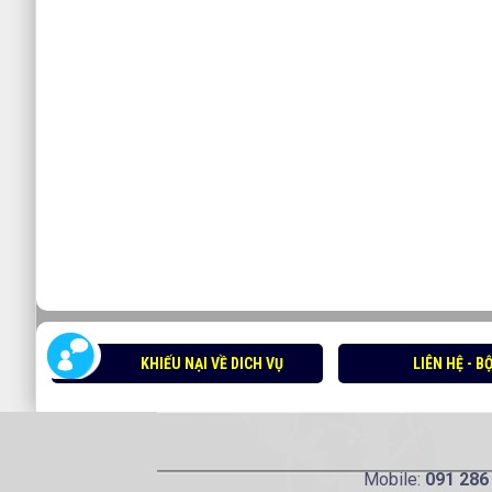
KHIẾU NẠI VỀ DICH VỤ
LIÊN HỆ - 
Mobile:
091 286