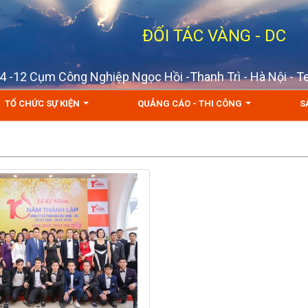
ĐỐI TÁC VÀNG - DC
D 4 -12 Cụm Công Nghiệp Ngọc Hồi -Thanh Trì - Hà Nội - 
TỔ CHỨC SỰ KIỆN
QUẢNG CÁO - THI CÔNG
S