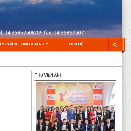
Tel: 04 36857508/09 fax: 04 36857507
ẢN PHẨM - KINH DOANH
LIÊN HỆ
THƯ VIỆN ẢNH