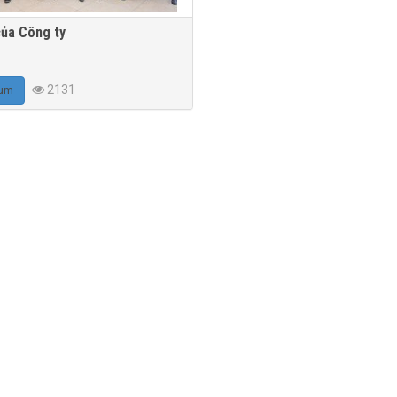
ủa Công ty
2131
um