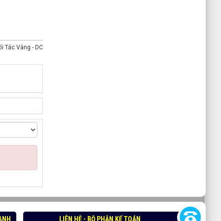
ối Tác Vàng - DC
OANH
LIÊN HỆ - BỘ PHẬN KẾ TOÁN