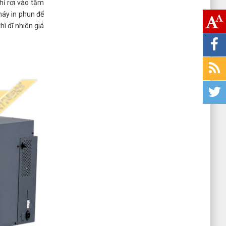
hỉ rơi vào tầm
máy in phun để
ì dĩ nhiên giá