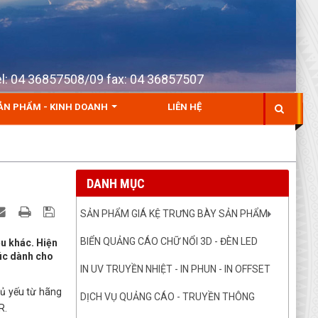
Tel: 04 36857508/09 fax: 04 36857507
ẢN PHẨM - KINH DOANH
LIÊN HỆ
DANH MỤC
SẢN PHẨM GIÁ KỆ TRƯNG BÀY SẢN PHẨM
BIỂN QUẢNG CÁO CHỮ NỔI 3D - ĐÈN LED
ệu khác. Hiện
húc dành cho
IN UV TRUYỀN NHIỆT - IN PHUN - IN OFFSET
hủ yếu từ hãng
DỊCH VỤ QUẢNG CÁO - TRUYỀN THÔNG
R.