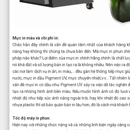
Mực in màu và chi phí in:
Chắc hẳn đây chính là vấn đề quan tâm nhất của khách hàng kh
năng hay không thì chúng ta chưa bàn đến. Mà mực in phun chính
pháp nào khác? Lợi điểm của mực in chính hãng chính là chất lư
nó khá đắt và số lượng bản in tạo ra là không nhiều. Nên việc ra đ
các nơi làm dịch vụ in ấn, in màu,… đều gắn hệ thống tiếp mực g
nước, mực in dầu Pigment UV, mực chuyển nhiệt,v.v….Tất nhiên là
vấn đề mực in có dầu như Pigment UV xảy ra việc dễ tắc nghẽn đ
tạo ra những hình ảnh bền màu. Nếu muốn hình ảnh có độ tươi và
nhiệt độ như tiếp xúc ánh nắng ngoài trời, hay khi nhiệt độ ca
nhựa plastic thì sẽ bảo quản bản in lâu hơn, đó là cách mà khác
Tốc độ máy in phun:
Hiện nay với những chức năng và cả những linh kiện ngày càng cải