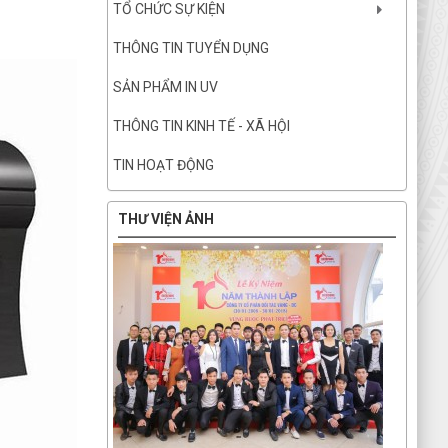
TỔ CHỨC SỰ KIỆN
THÔNG TIN TUYỂN DỤNG
SẢN PHẨM IN UV
THÔNG TIN KINH TẾ - XÃ HỘI
TIN HOẠT ĐỘNG
THƯ VIỆN ẢNH