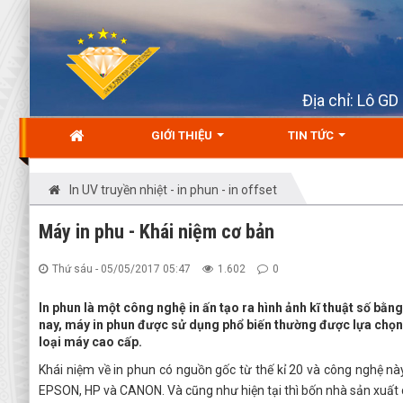
Địa chỉ: Lô G
GIỚI THIỆU
TIN TỨC
In UV truyền nhiệt - in phun - in offset
Máy in phu - Khái niệm cơ bản
Thứ sáu - 05/05/2017 05:47
1.602
0
In phun là một công nghệ in ấn tạo ra hình ảnh kĩ thuật số bằn
nay, máy in phun được sử dụng phổ biến thường được lựa chọn
loại máy cao cấp.
Khái niệm về in phun có nguồn gốc từ thế kỉ 20 và công nghệ nà
EPSON, HP và CANON. Và cũng như hiện tại thì bốn nhà sản xuấ