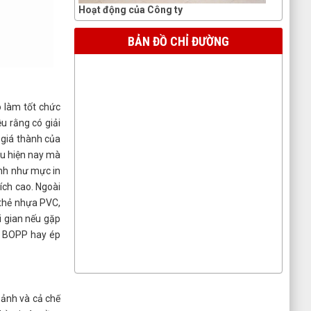
Hoạt động của Công ty
BẢN ĐỒ CHỈ ĐƯỜNG
ó làm tốt chức
u rằng có giải
 giá thành của
màu hiện nay mà
ình như mực in
ích cao. Ngoài
 thẻ nhựa PVC,
i gian nếu gặp
ng BOPP hay ép
 ảnh và cả chế