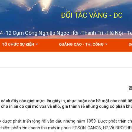
ĐỐI TÁC VÀNG - DC
D 4 -12 Cụm Công Nghiệp Ngọc Hồi -Thanh Trì - Hà Nội - 
TỔ CHỨC SỰ KIỆN
QUẢNG CÁO - THI CÔNG
S
g cách đẩy các giọt mực lên giấy in, nhựa hoặc các bề mặt các chất li
 cho in ấn có qui mô vừa và nhỏ, giá thành rẻ nhưng cũng có phân k
y được phát triển rộng rãi vào đầu những năm 1950. Được phát triển c
t chiếm phần lớn doanh thu máy in phun: EPSON, CANON, HP VÀ BROTHE