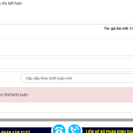
chi tiết hơn.
Tác giả bài viết:
Đ
có thể bình luận
LIÊN HỆ BỘ PHẬN KINH D
BỘ PHẬN SẢN XUẤT