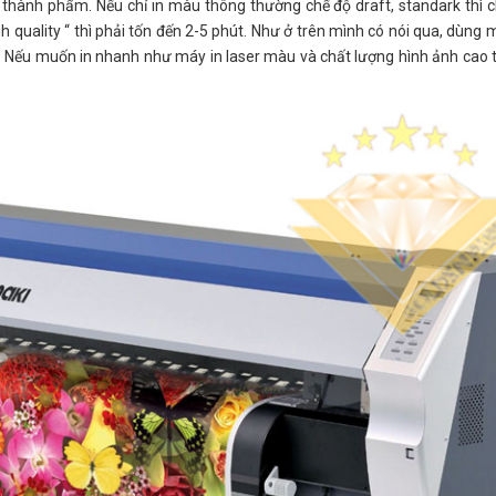
hành phẩm. Nếu chỉ in màu thông thường chế độ draft, standark thì c
h quality “ thì phải tốn đến 2-5 phút. Như ở trên mình có nói qua, dùng 
. Nếu muốn in nhanh như máy in laser màu và chất lượng hình ảnh cao th