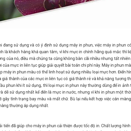
i đang sử dụng và có ý định sử dụng máy in phun, việc máy in phun c
 là khách hàng khá quan tâm, vì khi mực in chính hãng quá mắc thì liệ
ợng của nó, điều mà chúng ta cũng không bàn cãi nhiều nhưng tất nhiên
ời của mực in liên tục giúp giải quyết bài toán chi phí này. Máy in phun 
iúp máy in phun màu có thể linh hoạt sử dụng nhiều loại mực hơn. Điển h
 giá thành của các mực in liên tục có giá thành rẻ và khả năng tương th
ầu phun khi ít sử dụng, thì loại mực in phun này thường dùng để in ảnh
 dễ sử dụng nhất kể đến là mực in nước, nhưng vì khi in phun một thờ
o sẽ gây tình trạng bay màu và mất chữ. Bù lại nếu kết hợp việc cán mà
h hàng thường áp dụng nhất.
 tiến đã giúp cho máy in phun cải thiện được tốc độ in. Chất lượng hình