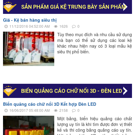
SẢN PHẨM GIÁ KỆ TRƯNG BÀY SẢN PHẨM
Giá - Kệ bán hàng siêu thị
11/12/2016 04:52:00 AM
1626
0
Tùy theo mục đích và nhu cầu sử dụng
mà bạn có thể sử dụng các loai kệ
khác nhau hiện nay có 3 loại mẫu kệ
siêu thị phổ biến.
BIỂN QUẢNG CÁO CHỮ NỔI 3D - ĐÈN LED
Biển quảng cáo chữ nổi 3D Kết hợp Đèn LED
16/06/2017 05:48:00 AM
2158
0
Một bảng, biển hiệu quảng cáo chất
lượng uy tín là khi tìm được đơn vị thiết
kế và thi công bảng quảng cáo uy tín.