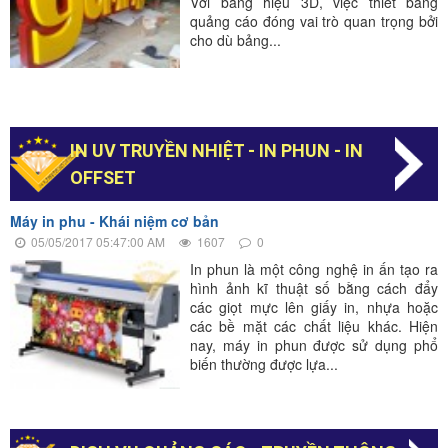
Với bảng hiệu 3D, việc thiết bảng
quảng cáo đóng vai trò quan trọng bởi
cho dù bảng...
IN UV TRUYỀN NHIỆT - IN PHUN - IN
OFFSET
Máy in phu - Khái niệm cơ bản
05/05/2017 05:47:00 AM
1607
0
In phun là một công nghệ in ấn tạo ra
hình ảnh kĩ thuật số bằng cách đẩy
các giọt mực lên giấy in, nhựa hoặc
các bề mặt các chất liệu khác. Hiện
nay, máy in phun được sử dụng phổ
biến thường được lựa...