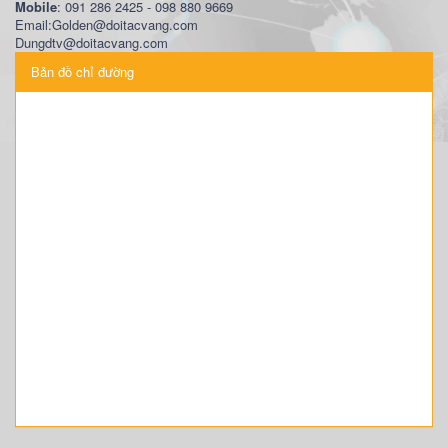
Mobile
: 091 286 2425 - 098 880 9669
Email:Golden@doitacvang.com
Dungdtv@doitacvang.com
Bản đồ chỉ đường