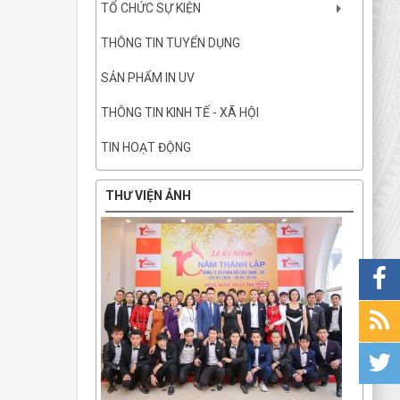
TỔ CHỨC SỰ KIỆN
THÔNG TIN TUYỂN DỤNG
SẢN PHẨM IN UV
THÔNG TIN KINH TẾ - XÃ HỘI
TIN HOẠT ĐỘNG
THƯ VIỆN ẢNH