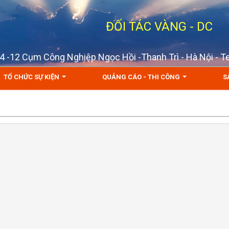
ĐỐI TÁC VÀNG - DC
D 4 -12 Cụm Công Nghiệp Ngọc Hồi -Thanh Trì - Hà Nội - 
TỔ CHỨC SỰ KIỆN
QUẢNG CÁO - THI CÔNG
S