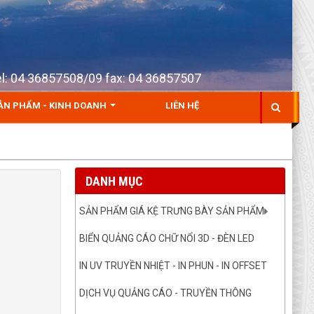
Tel: 04 36857508/09 fax: 04 36857507
ẢN PHẨM - KINH DOANH
LIÊN HỆ
DANH MỤC
SẢN PHẨM GIÁ KỆ TRƯNG BÀY SẢN PHẨM
BIỂN QUẢNG CÁO CHỮ NỔI 3D - ĐÈN LED
IN UV TRUYỀN NHIỆT - IN PHUN - IN OFFSET
DỊCH VỤ QUẢNG CÁO - TRUYỀN THÔNG