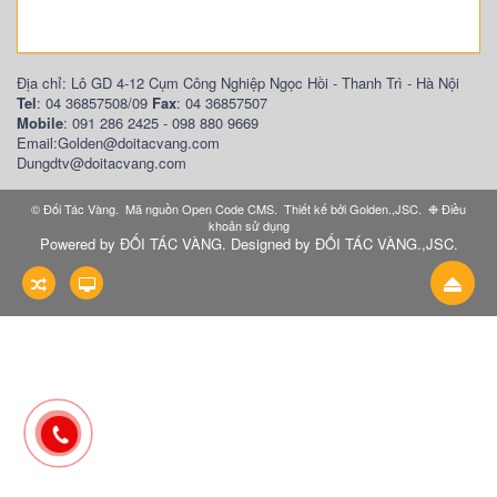
Địa chỉ: Lô GD 4-12 Cụm Công Nghiệp Ngọc Hồi - Thanh Trì - Hà Nội
Tel
: 04 36857508/09
Fax
: 04 36857507
Mobile
: 091 286 2425 - 098 880 9669
Email:Golden@doitacvang.com
Dungdtv@doitacvang.com
©
Đối Tác Vàng
.
Mã nguồn
Open Code CMS
.
Thiết kế bởi
Golden.,JSC
.
❉
Điều
khoản sử dụng
Powered by
ĐỐI TÁC VÀNG
. Designed by
ĐỐI TÁC VÀNG.,JSC
.